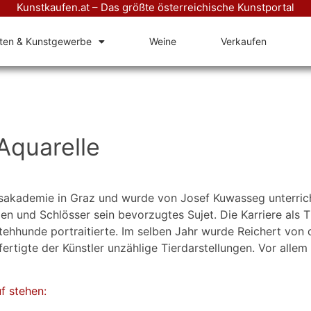
Kunstkaufen.at – Das größte österreichische Kunstportal
äten & Kunstgewerbe
Weine
Verkaufen
Aquarelle
sakademie in Graz und wurde von Josef Kuwasseg unterrich
en und Schlösser sein bevorzugtes Sujet. Die Karriere als Ti
ehhunde portraitierte. Im selben Jahr wurde Reichert von 
fertigte der Künstler unzählige Tierdarstellungen. Vor alle
f stehen: