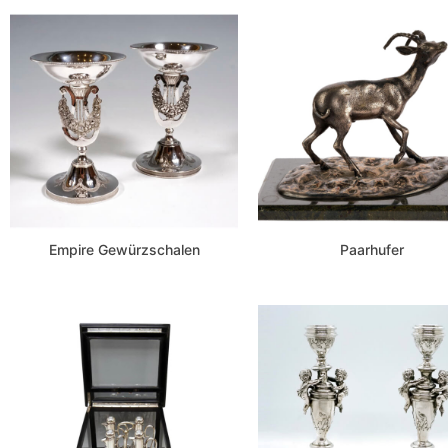
Empire Gewürzschalen
Paarhufer