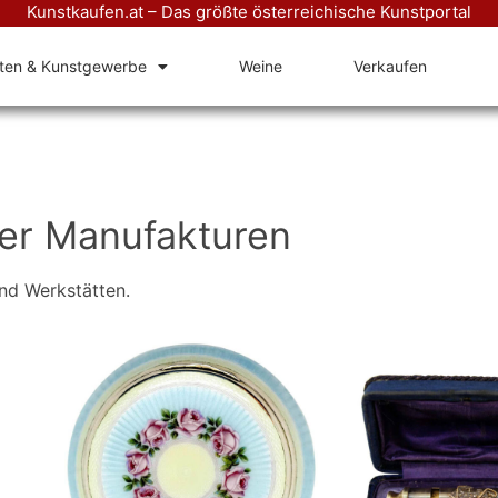
Kunstkaufen.at – Das größte österreichische Kunstportal
äten & Kunstgewerbe
Weine
Verkaufen
ner Manufakturen
nd Werkstätten.