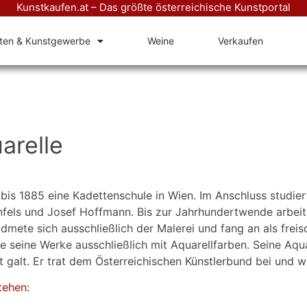
Kunstkaufen.at – Das größte österreichische Kunstportal
äten & Kunstgewerbe
Weine
Verkaufen
arelle
 bis 1885 eine Kadettenschule in Wien. Im Anschluss studie
enfels und Josef Hoffmann. Bis zur Jahrhundertwende arbe
te sich ausschließlich der Malerei und fang an als freisch
te seine Werke ausschließlich mit Aquarellfarben. Seine Aq
Alt galt. Er trat dem Österreichischen Künstlerbund bei und
tehen: