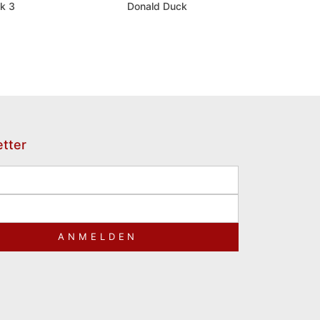
k 3
Donald Duck
tter
ANMELDEN