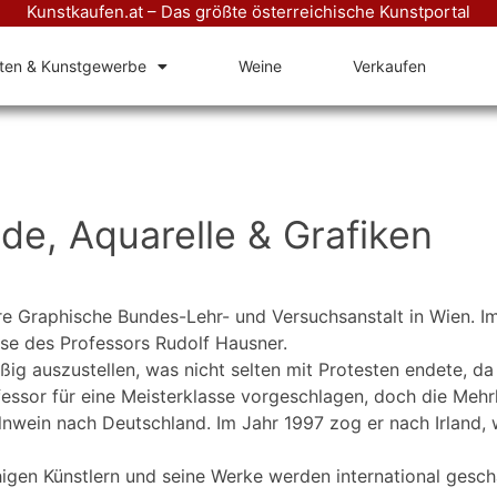
Kunstkaufen.at – Das größte österreichische Kunstportal
äten & Kunstgewerbe
Weine
Verkaufen
de, Aquarelle & Grafiken
e Graphische Bundes-Lehr- und Versuchsanstalt in Wien. Im 
sse des Professors Rudolf Hausner.
g auszustellen, was nicht selten mit Protesten endete, da d
fessor für eine Meisterklasse vorgeschlagen, doch die Meh
lnwein nach Deutschland. Im Jahr 1997 zog er nach Irland,
gen Künstlern und seine Werke werden international gesch