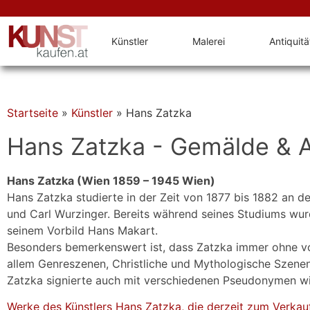
Künstler
Malerei
Antiquit
Startseite
»
Künstler
»
Hans Zatzka
Hans Zatzka - Gemälde & A
Hans Zatzka (Wien 1859 – 1945 Wien)
Hans Zatzka studierte in der Zeit von 1877 bis 1882 an d
und Carl Wurzinger. Bereits während seines Studiums wurd
seinem Vorbild Hans Makart.
Besonders bemerkenswert ist, dass Zatzka immer ohne vo
allem Genreszenen, Christliche und Mythologische Szene
Zatzka signierte auch mit verschiedenen Pseudonymen wi
Werke des Künstlers Hans Zatzka, die derzeit zum Verkau