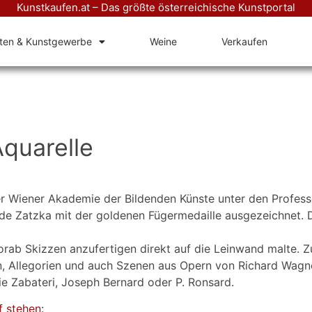
Kunstkaufen.at – Das größte österreichische Kunstportal
äten & Kunstgewerbe
Weine
Verkaufen
quarelle
er Wiener Akademie der Bildenden Künste unter den Professo
e Zatzka mit der goldenen Fügermedaille ausgezeichnet. Der
rab Skizzen anzufertigen direkt auf die Leinwand malte. Z
n, Allegorien und auch Szenen aus Opern von Richard Wagn
e Zabateri, Joseph Bernard oder P. Ronsard.
f stehen: