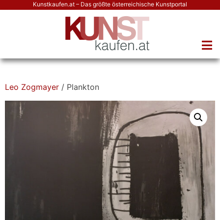
Kunstkaufen.at – Das größte österreichische Kunstportal
Leo Zogmayer
/ Plankton