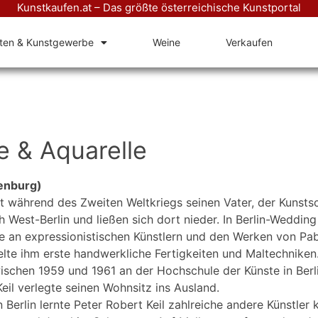
Kunstkaufen.at – Das größte österreichische Kunstportal
äten & Kunstgewerbe
Weine
Verkaufen
e & Aquarelle
denburg)
heit während des Zweiten Weltkriegs seinen Vater, der Kunst
 West-Berlin und ließen sich dort nieder. In Berlin-Weddin
ere an expressionistischen Künstlern und den Werken von P
te ihm erste handwerkliche Fertigkeiten und Maltechniken. 
ischen 1959 und 1961 an der Hochschule der Künste in Berl
il verlegte seinen Wohnsitz ins Ausland.
erlin lernte Peter Robert Keil zahlreiche andere Künstler k