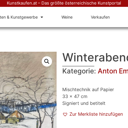
Kunstkaufen.at – Das größte österreichische Kunstportal
äten & Kunstgewerbe
Weine
Verkaufen
Winteraben
Kategorie:
Anton Em
Mischtechnik auf Papier
33 x 47 cm
Signiert und betitelt
Zur Merkliste hinzufügen