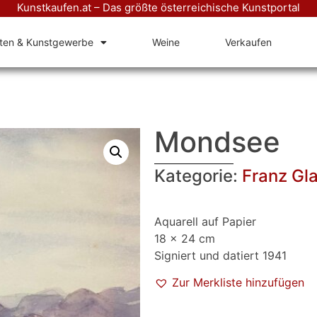
Kunstkaufen.at – Das größte österreichische Kunstportal
äten & Kunstgewerbe
Weine
Verkaufen
Mondsee
Kategorie:
Franz Gl
Aquarell auf Papier
18 x 24 cm
Signiert und datiert 1941
Zur Merkliste hinzufügen