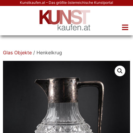
Kunstkaufen.at – Das größte österreichische Kunstportal
Glas Objekte
/ Henkelkrug