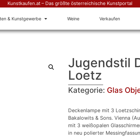
Kunstkaufen.at – Das größte österreichische Kunstportal
äten & Kunstgewerbe
Weine
Verkaufen
Jugendstil 
Loetz
Kategorie:
Glas Obj
Deckenlampe mit 3 Loetzschi
Bakalowits & Sons. Vienna (Aus
mit 3 weißopalen Glasschirme
in neu polierter Messingfassun