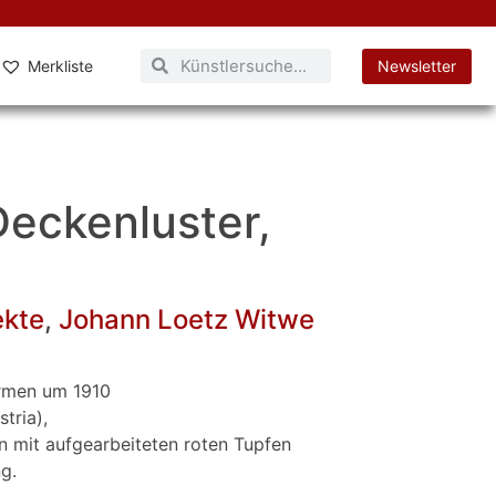
Merkliste
Newsletter
Deckenluster,
ekte
,
Johann Loetz Witwe
rmen um 1910
tria),
n mit aufgearbeiteten roten Tupfen
g.