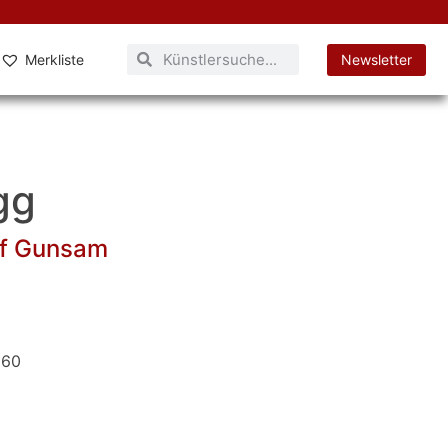
Merkliste
Newsletter
gg
ef Gunsam
960