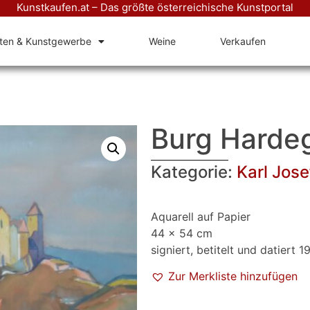
Kunstkaufen.at – Das größte österreichische Kunstportal
äten & Kunstgewerbe
Weine
Verkaufen
Burg Harde
Kategorie:
Karl Jos
Aquarell auf Papier
44 x 54 cm
signiert, betitelt und datiert 1
Zur Merkliste hinzufügen