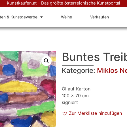
Kunstkaufen.at – Das größte österreichische Kunstportal
äten & Kunstgewerbe
Weine
Verkaufen
Buntes Trei
Kategorie:
Miklos N
Öl auf Karton
100 x 70 cm
signiert
Zur Merkliste hinzufügen