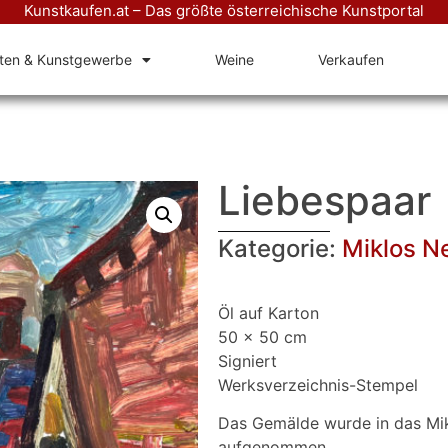
Kunstkaufen.at – Das größte österreichische Kunstportal
äten & Kunstgewerbe
Weine
Verkaufen
Liebespaar
Kategorie:
Miklos N
Öl auf Karton
50 x 50 cm
Signiert
Werksverzeichnis-Stempel
Das Gemälde wurde in das Mi
aufgenommen.